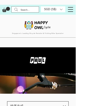
SGD (S$)
Singapore’s Leading Bicycle Retailer & Folding Bike Specialist