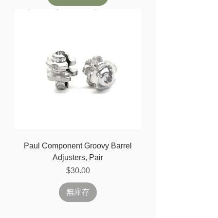
Paul Component Groovy Barrel
Adjusters, Pair
價格
$30.00
無庫存