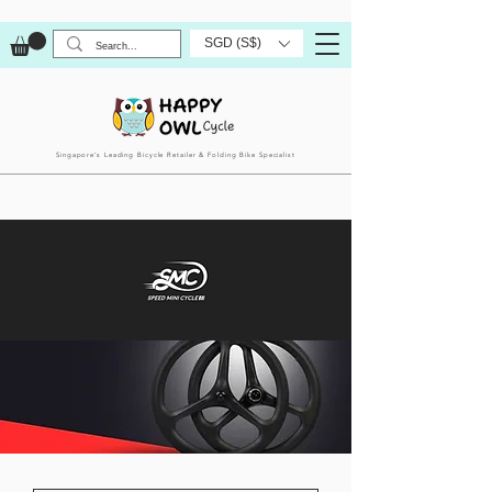
SGD (S$)
Singapore’s Leading Bicycle Retailer & Folding Bike Specialist