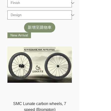
新增至購物車
New Arrival
SMC Lunate carbon wheels, 7
speed (Brompton)