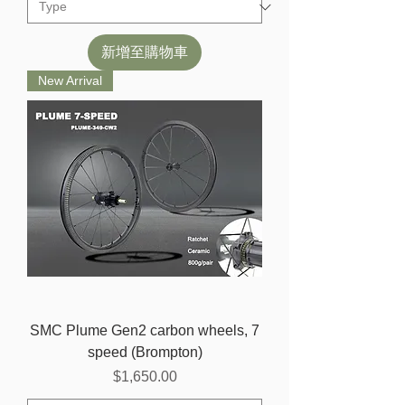
新增至購物車
New Arrival
SMC Plume Gen2 carbon wheels, 7
speed (Brompton)
價格
$1,650.00