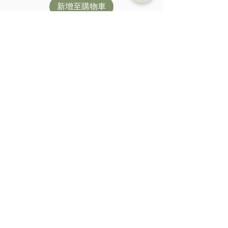
新增至購物車
Plume Ultra light 16 inch 349
Carbon Wheels for Brompton 2-
speed 3/4-speed
價格
$1,350.00
無庫存