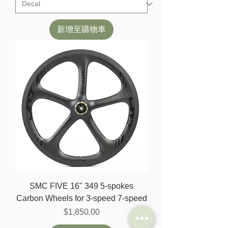
新增至購物車
SMC FIVE 16" 349 5-spokes
Carbon Wheels for 3-speed 7-speed
價格
$1,850.00