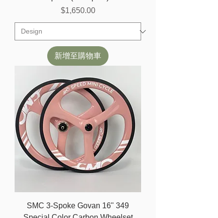
價格
$1,650.00
新增至購物車
SMC 3-Spoke Govan 16" 349
Special Color Carbon Wheelset