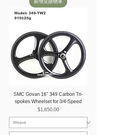
新增至購物車
SMC Govan 16" 349 Carbon Tri-
spokes Wheelset for 3/4-Speed
價格
$1,650.00